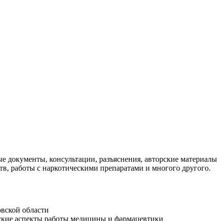
е документы, консультации, разъяснения, авторские материалы
тв, работы с наркотическими препаратами и многого другого.
овской области
еские аспекты работы медицины и фармацевтики