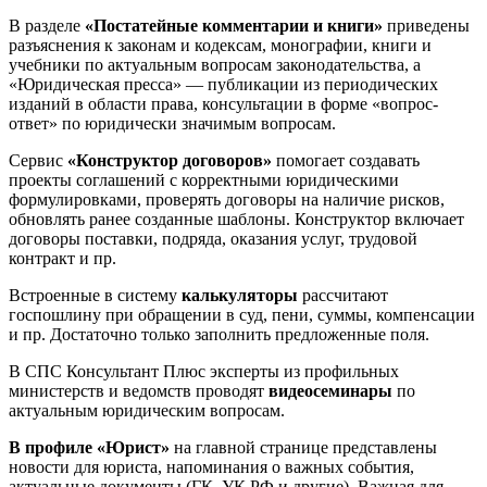
В разделе
«Постатейные комментарии и книги»
приведены
разъяснения к законам и кодексам, монографии, книги и
учебники по актуальным вопросам законодательства, а
«Юридическая пресса» — публикации из периодических
изданий в области права, консультации в форме «вопрос-
ответ» по юридически значимым вопросам.
Сервис
«Конструктор договоров»
помогает создавать
проекты соглашений с корректными юридическими
формулировками, проверять договоры на наличие рисков,
обновлять ранее созданные шаблоны. Конструктор включает
договоры поставки, подряда, оказания услуг, трудовой
контракт и пр.
Встроенные в систему
калькуляторы
рассчитают
госпошлину при обращении в суд, пени, суммы, компенсации
и пр. Достаточно только заполнить предложенные поля.
В СПС Консультант Плюс эксперты из профильных
министерств и ведомств проводят
видеосеминары
по
актуальным юридическим вопросам.
В профиле «Юрист»
на главной странице представлены
новости для юриста, напоминания о важных события,
актуальные документы (ГК, УК РФ и другие). Важная для