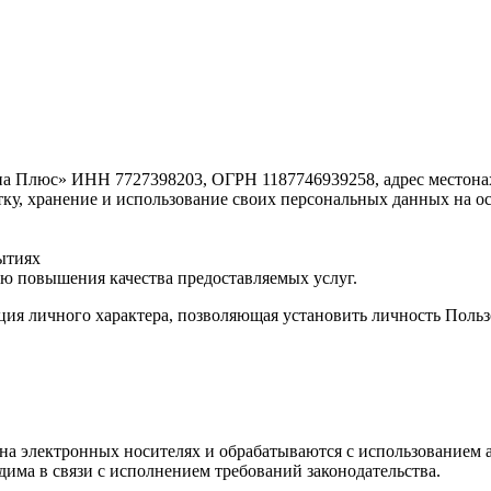
люс» ИНН 7727398203, ОГРН 1187746939258, адрес местонахожде
аботку, хранение и использование своих персональных данных н
ытиях
ью повышения качества предоставляемых услуг.
я личного характера, позволяющая установить личность Пользо
а электронных носителях и обрабатываются с использованием а
има в связи с исполнением требований законодательства.