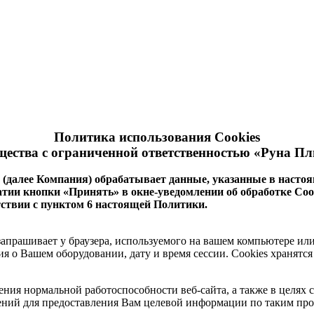
Политика использования Cookies
ества с ограниченной ответственностью «Руна П
 (далее Компания) обрабатывает данные, указанные в настоя
ии кнопки «Принять» в окне-уведомлении об обработке Cooki
тствии с пунктом 6 настоящей Политики.
запрашивает у браузера, используемого на вашем компьютере ил
ния о Вашем оборудовании, дату и время сессии. Сookies хранят
ения нормальной работоспособности веб-сайта, а также в целях
ений для предоставления Вам целевой информации по таким про