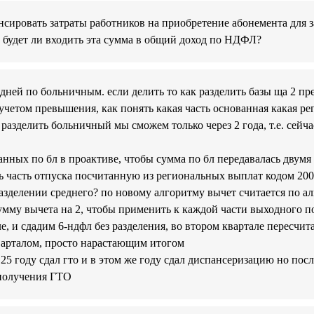
нсировать затраты работников на приобретение абонемента для з
будет ли входить эта сумма в общий доход по НДФЛ?
 дней по больничным. если делить то как разделить базы ща 2 
четом превышения, как понять какая часть основанная какая ре
о разделить больничный мы сможем только через 2 года, т.е. сейч
анных по бл в проактиве, чтобы сумма по бл передавалась двумя
рь часть отпуска посчитанную из региональных выплат кодом 20
азделении среднего? по новому алгоритму вычет считается по алг
сумму вычета на 2, чтобы применить к каждой части выходного 
ле, и сдадим 6-ндфл без разделения, во втором квартале пересчита
варталом, просто нарастающим итогом
25 году сдал гто и в этом же году сдал диспансеризацию но пос
 получения ГТО