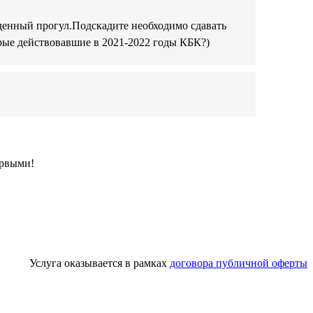
жденный прогул.Подскадите необходимо сдавать
арые действовавшие в 2021-2022 годы КБК?)
ервыми!
Услуга оказывается в рамках
договора публичной оферты