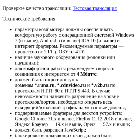
Проверьте качество трансляции:
Тестовая трансляция
Технические требования
параметры компьютера должны обеспечивать
комфортную работу с операционной системой Windows
7 (и выше), Android 5 (и выше) IOS 10 (и выше) и
интернет браузером. Рекомендуемые параметры —
процессор от 2 ГГц, ОЗУ от 4 Гб
наличие звукового оборудования (колонки или
наушники);
для комфортной работы рекомендуем скорость
соединения с интернетом от
4 Мбит/с
;
должен быть открыт доступ к
доменам *.
runa.
ru
,
*.cdnvideo.ru
и
*.v2b.ru
по
протоколам HTTP 80 и HTTPS 443. В случае
невозможности назначить разрешение на уровне
протоколов/портов, необходимо открыть весь
исходящий/входящий трафик на указанные домены;
поддерживаемые браузеры для десктоп устройств:
Google Chrome 71.x и выше, Firefox 11.12 2018 и выше,
Яндекс.Браузер — 19.x и выше, Opera — 57.x и выше;
должен быть разрешен JavaScript;
блокировка всплывающих окон должна быть