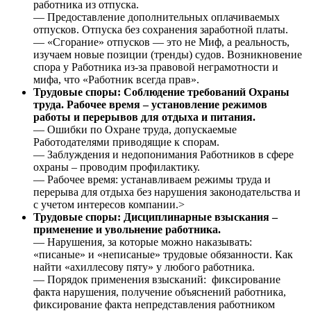
работника из отпуска.
— Предоставление дополнительных оплачиваемых
отпусков. Отпуска без сохранения заработной платы.
— «Сгорание» отпусков — это не Миф, а реальность,
изучаем новые позиции (тренды) судов. Возникновение
спора у Работника из-за правовой неграмотности и
мифа, что «Работник всегда прав».
Трудовые споры: Соблюдение требований Охраны
труда. Рабочее время – установление режимов
работы и перерывов для отдыха и питания.
— Ошибки по Охране труда, допускаемые
Работодателями приводящие к спорам.
— Заблуждения и недопонимания Работников в сфере
охраны – проводим профилактику.
— Рабочее время: устанавливаем режимы труда и
перерыва для отдыха без нарушения законодательства и
с учетом интересов компании.>
Трудовые споры: Дисциплинарные взыскания –
применение и увольнение работника.
— Нарушения, за которые можно наказывать:
«писаные» и «неписаные» трудовые обязанности. Как
найти «ахиллесову пяту» у любого работника.
— Порядок применения взысканий: фиксирование
факта нарушения, получение объяснений работника,
фиксирование факта непредставления работником