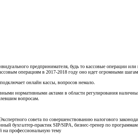
видуального предпринимателя, будь то кассовые операции или 
ассовым операциям в 2017-2018 году оно идет огромными шагами 
 подключает онлайн кассы, вопросов немало.
новными нормативными актами в области регулирования наличных
болевшим вопросам.
н Экспертного совета по совершенствованию налогового законод
анный бухгалтер-практик SIP/SIPA, бизнес-тренер по программ
й на профессиональную тему