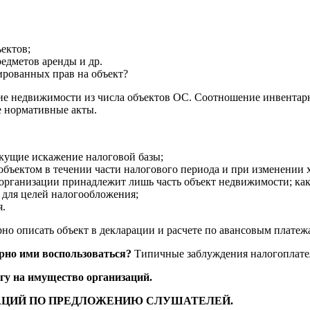
ектов;
дметов аренды и др.
ированных прав на объект?
е недвижимости из числа объектов ОС. Соотношение инвентарн
 нормативные акты.
кущие искажение налоговой базы;
бъектом в течении части налогового периода и при изменении х
и организации принадлежит лишь часть объект недвижимости; ка
 для целей налогообложения;
я.
но описать объект в декларации и расчете по авансовым платеж
рно ими воспользоваться?
Типичные заблуждения налогоплате
гу на имущество организаций.
УАЦИЙ ПО ПРЕДЛОЖЕНИЮ СЛУШАТЕЛЕЙ.