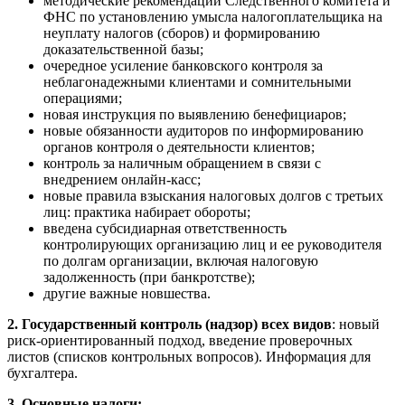
методические рекомендации Следственного комитета и
ФНС по установлению умысла налогоплательщика на
неуплату налогов (сборов) и формированию
доказательственной базы;
очередное усиление банковского контроля за
неблагонадежными клиентами и сомнительными
операциями;
новая инструкция по выявлению бенефициаров;
новые обязанности аудиторов по информированию
органов контроля о деятельности клиентов;
контроль за наличным обращением в связи с
внедрением онлайн-касс;
новые правила взыскания налоговых долгов с третьих
лиц: практика набирает обороты;
введена субсидиарная ответственность
контролирующих организацию лиц и ее руководителя
по долгам организации, включая налоговую
задолженность (при банкротстве);
другие важные новшества.
2. Государственный контроль (надзор) всех видов
: новый
риск-ориентированный подход, введение проверочных
листов (списков контрольных вопросов). Информация для
бухгалтера.
3. Основные налоги: