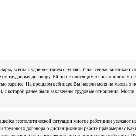
нары, всегда с удовольствием слушаю. У нас сейчас возникает с
е по трудовому договору. Ей по независящим от нее причинам нео
тью заранее. На прошлом вебинаре Вы навели меня на мысль о пе
й, с которой ранее были заключены трудовые отношения. Могли 
вшейся геополитической ситуации многие работники уезжают из
ии трудового договора о дистанционной работе правомерна? Как
енному желанию или соглашению, но по инициативе работника 1