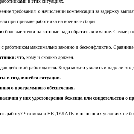
аботниками в этих ситуациях.
ение требования о начислении компенсации за задержку выплат
еля при призыве работника на военные сборы.
ии:
болевые точки на которые надо обратить внимание. Самые р
ся с работником максимально законно и бесконфликтно. Сравнив
готники:
что, кому и сколько должен.
док действий работодателя. Когда можно уволить и надо ли это 
ты в создавшейся ситуации.
анного программного обеспечения.
аличии у них удостоверения беженца или свидетельства о п
ить работу? Что можно НЕ ДЕЛАТЬ в нынешних условиях не бо