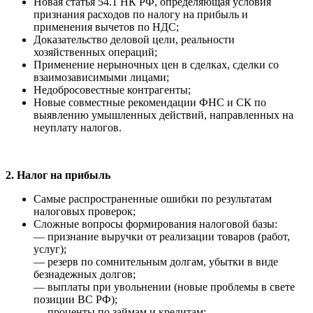
Новая статья 54.1 НК РФ, определяющая условия
признания расходов по налогу на прибыль и
применения вычетов по НДС;
Доказательство деловой цели, реальности
хозяйственных операций;
Применение нерыночных цен в сделках, сделки со
взаимозависимыми лицами;
Недобросовестные контрагенты;
Новые совместные рекомендации ФНС и СК по
выявлению умышленных действий, направленных на
неуплату налогов.
2. Налог на прибыль
Самые распространенные ошибки по результатам
налоговых проверок;
Сложные вопросы формирования налоговой базы:
— признание выручки от реализации товаров (работ,
услуг);
— резерв по сомнительным долгам, убытки в виде
безнадежных долгов;
— выплаты при увольнении (новые проблемы в свете
позиции ВС РФ);
— проценты по займам и кредитам;