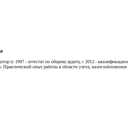
та
тор (c 1997 - аттестат по общему аудиту, c 2012 - квалификац
 Практический опыт работы в области учета, налогообложения и