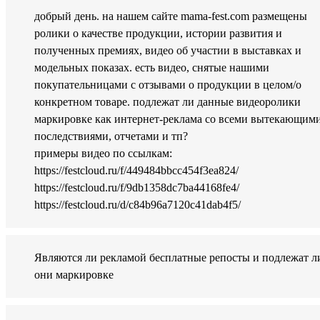
добрый день. на нашем сайте mama-fest.com размещены
ролики о качестве продукции, истории развития и
полученных премиях, видео об участии в выставках и
модельных показах. есть видео, снятые нашими
покупательницами с отзывами о продукции в целом/о
конкретном товаре. подлежат ли данные видеоролики
маркировке как интернет-реклама со всеми вытекающим
последствиями, отчетами и тп?
примеры видео по ссылкам:
https://festcloud.ru/f/449484bbcc454f3ea824/
https://festcloud.ru/f/9db1358dc7ba44168fe4/
https://festcloud.ru/d/c84b96a7120c41dab4f5/
Являются ли рекламой бесплатные репосты и подлежат л
они маркировке