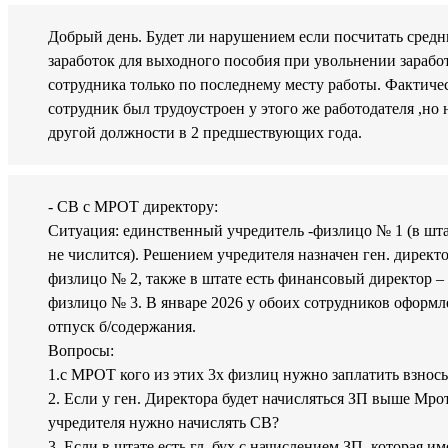
Добрый день. Будет ли нарушением если посчитать сред
заработок для выходного пособия при увольнении зарабо
сотрудника только по последнему месту работы. Фактиче
сотрудник был трудоустроен у этого же работодателя ,но 
другой должности в 2 предшествующих года.
- СВ с МРОТ директору:
Ситуация: единственный учредитель -физлицо № 1 (в шт
не числится). Решением учредителя назначен ген. директо
физлицо № 2, также в штате есть финансовый директор –
физлицо № 3. В январе 2026 у обоих сотрудников оформл
отпуск б/содержания.
Вопросы:
1.с МРОТ кого из этих 3х физлиц нужно заплатить взнос
2. Если у ген. Директора будет начисляться ЗП выше Мрот
учредителя нужно начислять СВ?
3. Если в штате есть гл. бух с начислением ЗП, которая им