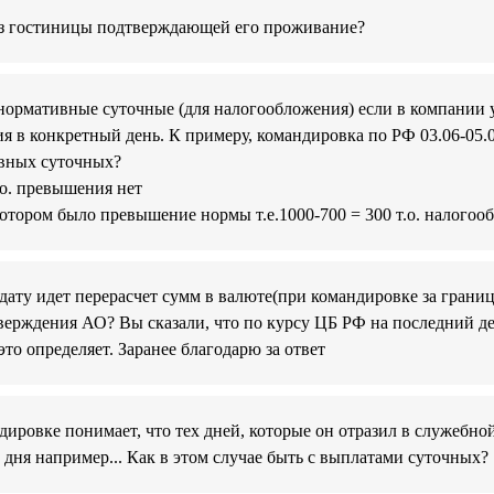
из гостиницы подтверждающей его проживание?
хнормативные суточные (для налогообложения) если в компании 
в конкретный день. К примеру, командировка по РФ 03.06-05.06: 
ивных суточных?
.о. превышения нет
 котором было превышение нормы т.е.1000-700 = 300 т.о. налогооб
 дату идет перерасчет сумм в валюте(при командировке за гран
ерждения АО? Вы сказали, что по курсу ЦБ РФ на последний де
то определяет. Заранее благодарю за ответ
ировке понимает, что тех дней, которые он отразил в служебной
 дня например... Как в этом случае быть с выплатами суточных?