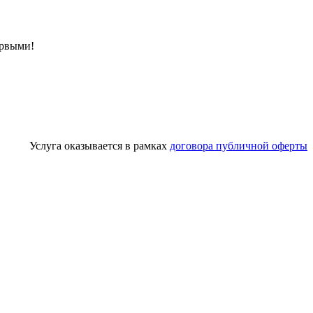
ервыми!
Услуга оказывается в рамках
договора публичной оферты