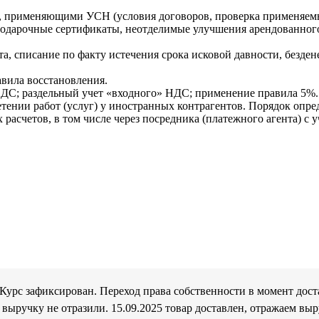
, применяющими УСН (условия договоров, проверка применяемых
и, подарочные сертификаты, неотделимые улучшения арендованног
, списание по факту истечения срока исковой давности, безден
авила восстановления.
НДС; раздельный учет «входного» НДС; применение правила 5%.
тении работ (услуг) у иностранных контрагентов. Порядок опред
 расчетов, в том числе через посредника (платежного агента) с
. Курс зафиксирован. Переход права собственности в момент дост
выручку не отразили. 15.09.2025 товар доставлен, отражаем выру