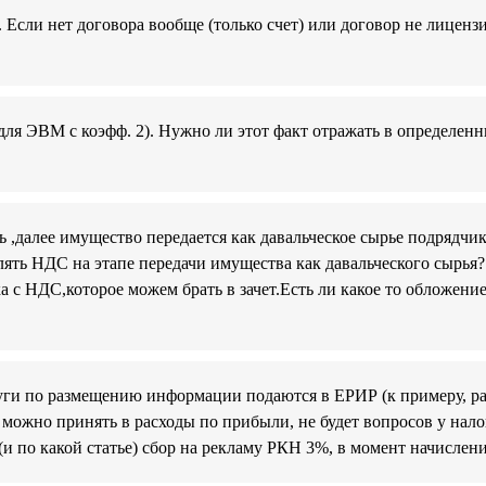
. Если нет договора вообще (только счет) или договор не лиценз
 для ЭВМ с коэфф. 2). Нужно ли этот факт отражать в определен
,далее имущество передается как давальческое сырье подрядчи
слять НДС на этапе передачи имущества как давальческого сырья
а с НДС,которое можем брать в зачет.Есть ли какое то обложен
луги по размещению информации подаются в ЕРИР (к примеру, 
 можно принять в расходы по прибыли, не будет вопросов у нал
(и по какой статье) сбор на рекламу РКН 3%, в момент начислен