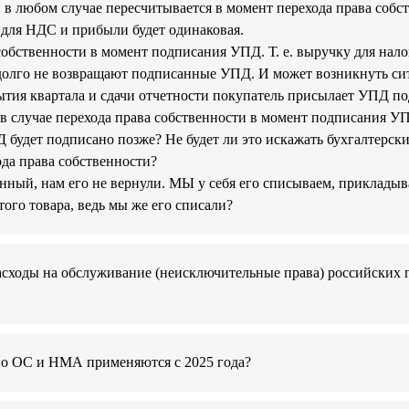
н в любом случае пересчитывается в момент перехода права собс
а для НДС и прибыли будет одинаковая.
 собственности в момент подписания УПД. Т. е. выручку для нал
олго не возвращают подписанные УПД. И может возникнуть ситу
крытия квартала и сдачи отчетности покупатель присылает УПД 
в случае перехода права собственности в момент подписания У
Д будет подписано позже? Не будет ли это искажать бухгалтерски
да права собственности?
анный, нам его не вернули. МЫ у себя его списываем, прикладыв
ого товара, ведь мы же его списали?
 расходы на обслуживание (неисключительные права) российски
по ОС и НМА применяются с 2025 года?