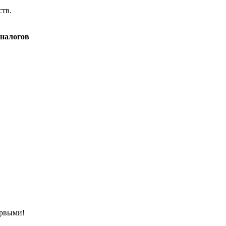
ств.
 налогов
ервыми!