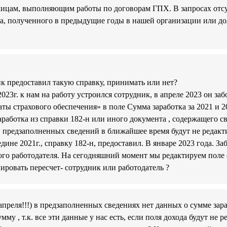
лицам, выполняющим работы по договорам ГПХ. В запросах отсу
а, полученного в предыдущие годы в нашей организации или до
ник предоставил такую справку, принимать или нет?
023г. к нам на работу устроился сотрудник, в апреле 2023 он заб
ы страхового обеспечения» в поле Сумма заработка за 2021 и 20
работка из справки 182-н или иного документа , содержащего св
в предзаполненных сведений в ближайшее время будут не редак
ине 2021г., справку 182-н, предоставил. В январе 2023 года. За
го работодателя. На сегодняшний момент мы редактируем поле с 
ировать пересчет- сотрудник или работодатель ?
 апреля!!!) в предзаполненных сведениях нет данных о сумме зара
мму , т.к. все эти данные у нас есть, если поля дохода будут не