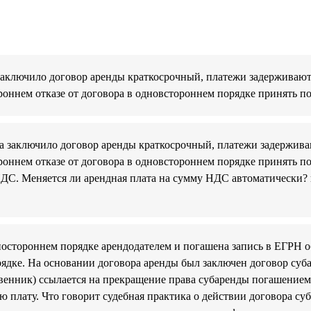
заключило договор аренды краткосрочный, платежи задерживают
роннем отказе от договора в одновстороннем порядке принять п
ра заключило договор аренды краткосрочный, платежи задержива
роннем отказе от договора в одновстороннем порядке принять п
 НДС. Меняется ли арендная плата на сумму НДС автоматически? 
ностороннем порядке арендодателем и погашена запись в ЕГРН о
рядке. На основании договора аренды был заключен договор су
венник) ссылается на прекращение права субаренды погашением 
ю плату. Что говорит судебная практика о действии договора су