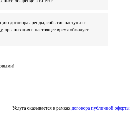
 записи об аренде в ЕГРН?
цию договора аренды, событие наступит в
ду, организация в настоящее время обжалует
ервыми!
Услуга оказывается в рамках
договора публичной оферты