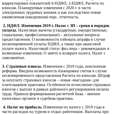
корректировки показателей 6-НДФЛ, 2-НДФЛ, Расчета по
взносам. Планируемые изменения с 2020 г. в части
электронных трудовых книжек и как последствие новая
ежемесячная (ежедневная) перс. отчетность.
2.
НДФЛ. Изменения 2019 г.
Налог с ЗП – сроки и порядок
уплаты.
Налоговые вычеты (стандартные, имущественные,
социальные, профессиональные) – актуальные вопросы
предоставления. О возможности избежать штрафа в случае
несвоевременной уплаты НДФЛ, а также при авансовой
уплате налога. Налоговый статус физ.лица – рекомендации и
возможные изменения. О зачете и возврате налога. Налог с
самозанятых.
3. Страховые взносы.
Изменения с 2019 года, пенсионная
реформа. Введена возможность блокировки счетов в случае
несвоевременного представления Расчета по взносам. Штраф
за неуплату страховых взносов – новая «выгодная» для
плательщиков трактовка. Особенности исчисления страховых
взносов с выплат в рамках районного регулирования оплаты
труда. Правила формирования расчетной базы – мнение
налоговых органов и судебная практика.
4.
Налог на прибыль.
Изменения по налогу с 2019 года в
части расходов на туризм и отдых работников. Выплаты при