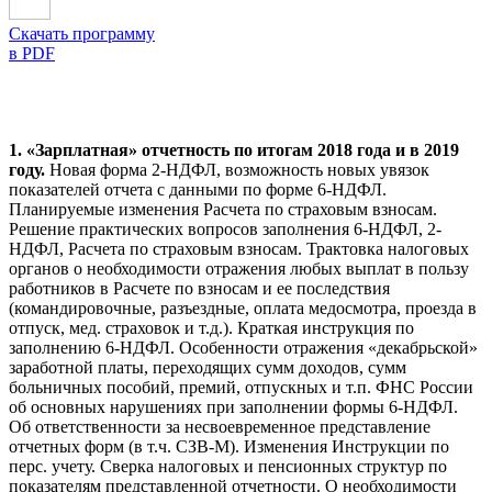
Скачать программу
в PDF
1. «Зарплатная» отчетность по итогам 2018 года и в 2019
году.
Новая форма 2-НДФЛ, возможность новых увязок
показателей отчета с данными по форме 6-НДФЛ.
Планируемые изменения Расчета по страховым взносам.
Решение практических вопросов заполнения 6-НДФЛ, 2-
НДФЛ, Расчета по страховым взносам. Трактовка налоговых
органов о необходимости отражения любых выплат в пользу
работников в Расчете по взносам и ее последствия
(командировочные, разъездные, оплата медосмотра, проезда в
отпуск, мед. страховок и т.д.). Краткая инструкция по
заполнению 6-НДФЛ. Особенности отражения «декабрьской»
заработной платы, переходящих сумм доходов, сумм
больничных пособий, премий, отпускных и т.п. ФНС России
об основных нарушениях при заполнении формы 6-НДФЛ.
Об ответственности за несвоевременное представление
отчетных форм (в т.ч. СЗВ-М). Изменения Инструкции по
перс. учету. Сверка налоговых и пенсионных структур по
показателям представленной отчетности. О необходимости