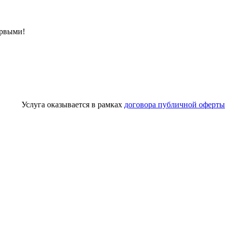
ервыми!
Услуга оказывается в рамках
договора публичной оферты