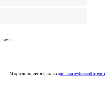
ервыми!
Услуга оказывается в рамках
договора публичной оферты