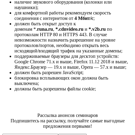
наличие звукового оборудования (колонки или
наушники);
для комфортной работы рекомендуем скорость
соединения с интернетом от
4 Мбит/с
;
должен быть открыт доступ к
доменам *.
runa.
ru
,
*.cdnvideo.ru
и
*.v2b.ru
по
протоколам HTTP 80 и HTTPS 443. В случае
невозможности назначить разрешение на уровне
протоколов/портов, необходимо открыть весь
исходящий/входящий трафик на указанные домены;
поддерживаемые браузеры для десктоп устройств:
Google Chrome 71.x и выше, Firefox 11.12 2018 и выше,
Яндекс.Браузер — 19.x и выше, Opera — 57.x и выше;
должен быть разрешен JavaScript;
блокировка всплывающих окон должна быть
выключена;
должны быть разрешены файлы cookie;
Рассылка анонсов семинаров
Подпишитесь на рассылку, получайте самые выгодные
предложения первыми!