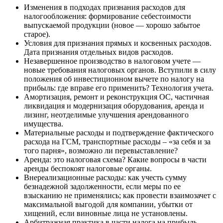
Изменения в подходах признания расходов для
налогообложения: формирование себестоимости
выпускаемой продукции (новое — хорошо забытое
старое).
Условия для признания прямых и косвенных расходов.
Дата признания отдельных видов расходов.
Незавершенное производство в налоговом учете —
новые требования налоговых органов. Вступили в силу
положения об инвестиционном вычете по налогу на
прибыль: где вправе его применить? Технология учета.
Амортизация,
ремонт и реконструкция ОС, частичная
ликвидация и модернизация оборудования, аренда и
лизинг, неотделимые улучшения арендованного
имущества.
Материальные расходы и подтверждение фактического
расхода на ГСМ, транспортные расходы – «за себя и за
того парня», возможно ли перевыставление?
Аренда: это налоговая схема? Какие вопросы в части
аренды беспокоят налоговые органы.
Внереализационные расходы: как учесть сумму
безнадежной задолженности, если меры по ее
взысканию не применялись; как провести взаимозачет с
максимальной выгодой для компании, убытки от
хищений, если виновные лица не установлены.
Арбитражная практика в части налога на прибыль