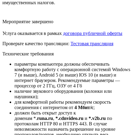
имущественных налогов.
Мероприятие завершено
Услуга оказывается в рамках
договора публичной оферты
Проверьте качество трансляции:
Тестовая трансляция
Технические требования
параметры компьютера должны обеспечивать
комфортную работу с операционной системой Windows
7 (и выше), Android 5 (и выше) IOS 10 (и выше) и
интернет браузером. Рекомендуемые параметры —
процессор от 2 ГГц, ОЗУ от 4 Гб
наличие звукового оборудования (колонки или
наушники);
для комфортной работы рекомендуем скорость
соединения с интернетом от
4 Мбит/с
;
должен быть открыт доступ к
доменам *.
runa.
ru
,
*.cdnvideo.ru
и
*.v2b.ru
по
протоколам HTTP 80 и HTTPS 443. В случае
невозможности назначить разрешение на уровне
протоколов/портов, необходимо открыть весь