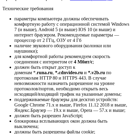
Технические требования
параметры компьютера должны обеспечивать
комфортную работу с операционной системой Windows
7 (и выше), Android 5 (и выше) IOS 10 (и выше) и
интернет браузером. Рекомендуемые параметры —
процессор от 2 ГГц, ОЗУ от 4 Гб
наличие звукового оборудования (колонки или
наушники);
для комфортной работы рекомендуем скорость
соединения с интернетом от
4 Мбит/с
;
должен быть открыт доступ к
доменам *.
runa.
ru
,
*.cdnvideo.ru
и
*.v2b.ru
по
протоколам HTTP 80 и HTTPS 443. В случае
невозможности назначить разрешение на уровне
протоколов/портов, необходимо открыть весь
исходящий/входящий трафик на указанные домены;
поддерживаемые браузеры для десктоп устройств:
Google Chrome 71.x и выше, Firefox 11.12 2018 и выше,
Яндекс.Браузер — 19.x и выше, Opera — 57.x и выше;
должен быть разрешен JavaScript;
блокировка всплывающих окон должна быть
выключена;
должны быть разрешены файлы cookie;